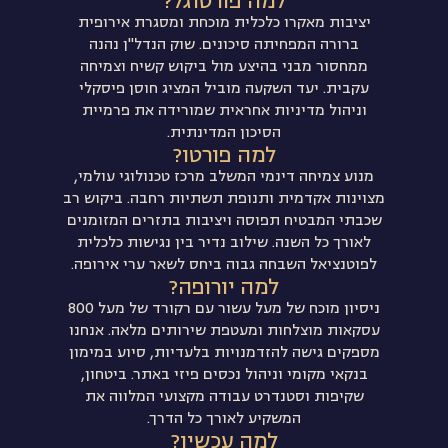
למה פורטוגל?
יציבות מאקרו כלכלית מוכחת ומסגרת אירופית
ברורה המפחיתה סיכונים. שוק הנדל"ן נהנה
ממחסור מבני בהיצע מול ביקוש קשיח וצמיחה
עקבית. יעד השקעה מוביל המציג חוסן פיסקלי
וניהול מדיניות אחראית שמורידה את פרמיית
הסיכון המדינתית.
למה פורטו?
מנוע צמיחה דינמי המשלב מרכז טכנולוגי עולמי,
מצוינות אקדמית ותנופת תשתיות רחבה. ביקוש רב
שכבתי המבטיח תפוסה ויציבות בתזרים המזומנים
לאורך כל השנה. שילוב נדיר בין נגישות כלכלית
לפוטנציאל השבחה גבוה ביחס לשאר ערי אירופה.
למה יורופה?
ניסיון מוכח של מעל עשור עם רקורד של מעל 800
עסקאות מוצלחות ומעטפת שירותים מלאה. אנחנו
מספקים גישה להזדמנויות בלעדיות, סיוע במימון
בנקאי מקומי וניהול נכסים פיזי באתר. ביטחון,
שקיפות וסטנדרט עבודה מקצועי המלווה את
המשקיע לאורך כל הדרך.
למה עכשיו?