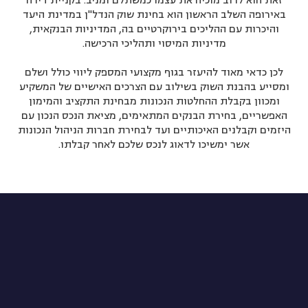
זאת הוא לרוב מוכיח את עצמו כמשתלם ומניב. בקניית דירה
באירופה השלב הראשון הוא בחינת שוק הנדל"ן במדינת היעד
והיכרות עם ההליכים בירוקרטיים בה, המדיניות הבנקאית,
מדיניות המיסוי ותהליכי הרכישה.
לכן כדאי מאוד להיעזר בגוף מקצועי המספק ליווי כולל ושלם
ומסייע בהבנת השוק בשילוב עם הצרכים האישיים של המשקיע
ומכוון בקבלת ההחלטות הנכונות מבחינת התקציב והמימון
האפשריים, בחירת הבנקים המתאימים, מציאת הנכס הנכון עם
היזמים וקבלנים האיכותיים ועד לבחירת חברות הניהול הנכונות
אשר ימשיכו לדאוג לנכס שלכם לאחר קבלתו.